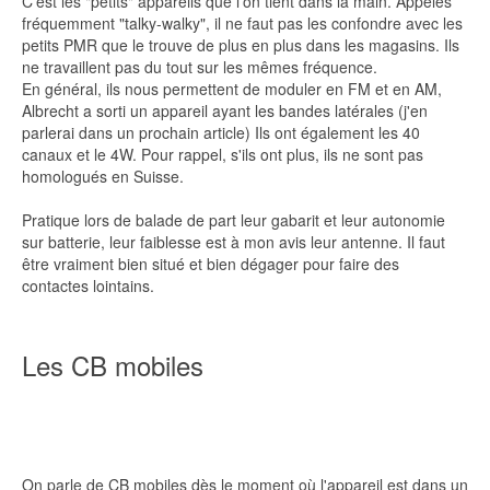
C'est les "petits" appareils que l'on tient dans la main. Appelés
fréquemment "talky-walky", il ne faut pas les confondre avec les
petits PMR que le trouve de plus en plus dans les magasins. Ils
ne travaillent pas du tout sur les mêmes fréquence.
En général, ils nous permettent de moduler en FM et en AM,
Albrecht a sorti un appareil ayant les bandes latérales (j'en
parlerai dans un prochain article) Ils ont également les 40
canaux et le 4W. Pour rappel, s'ils ont plus, ils ne sont pas
homologués en Suisse.
Pratique lors de balade de part leur gabarit et leur autonomie
sur batterie, leur faiblesse est à mon avis leur antenne. Il faut
être vraiment bien situé et bien dégager pour faire des
contactes lointains.
Les CB mobiles
On parle de CB mobiles dès le moment où l'appareil est dans un