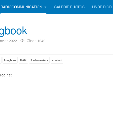
RADIOCOMMUNICATION
GALERIE PHOTOS
LIVRE D'OR
gbook
nvier 2022
Clics : 1640
Loogbook
HAM
Radioamateur
contact
log.net