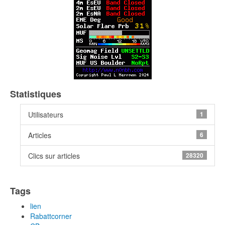
Statistiques
Utilisateurs
1
Articles
6
Clics sur articles
28320
Tags
lien
Rabattcorner