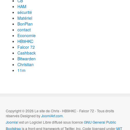
CB
HAM
sécurité
Matériel
BonPlan
contact
Economie
HB9HKC
Falcor 72
Cashback
Bitwarden
Christian
11m
Copyright © 2026 Le site de Chris - HB9HKC - Falcor 72 - Tous droits
réservés Designed by
JoomlArt.com
.
Joomla!
est un Logiciel Libre diffusé sous licence
GNU General Public
Bootstrap
is a front-end framework of Twitter, Inc. Code licensed under
MIT