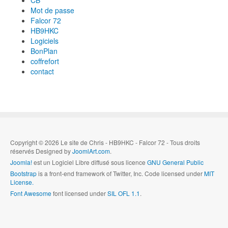
CB
Mot de passe
Falcor 72
HB9HKC
Logiciels
BonPlan
coffrefort
contact
Copyright © 2026 Le site de Chris - HB9HKC - Falcor 72 - Tous droits
réservés Designed by
JoomlArt.com
.
Joomla!
est un Logiciel Libre diffusé sous licence
GNU General Public
Bootstrap
is a front-end framework of Twitter, Inc. Code licensed under
MIT
License.
Font Awesome
font licensed under
SIL OFL 1.1
.